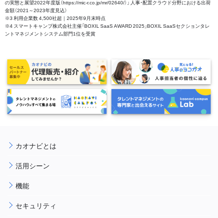
の実態と展望2022年度版（https://mic-r.co.jp/mr/02640/）」 人事・配置クラウド分野における出荷
金額（2021～2023年度見込）
※3 利用企業数 4,500社超｜2025年9月末時点
※4 スマートキャンプ株式会社主催「BOXIL SaaS AWARD 2025」BOXIL SaaSセクションタレ
ントマネジメントシステム部門1位を受賞
カオナビとは
活用シーン
機能
セキュリティ