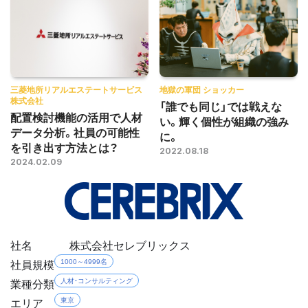
三菱地所リアルエステートサービス
地獄の軍団 ショッカー
株式会社
「誰でも同じ」では戦えな
配置検討機能の活用で人材
い。輝く個性が組織の強み
データ分析。社員の可能性
に。
を引き出す方法とは？
2022.08.18
2024.02.09
社名
株式会社セレブリックス
社員規模
1000～4999名
業種分類
人材・コンサルティング
エリア
東京