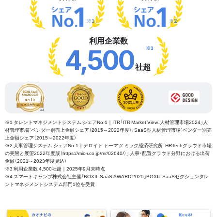
※1
※2
利用企業数
※3
4,500
社超
※1 タレントマネジメントシステム シェアNo.1｜ITR「ITR Market View：人材管理市場2024」人
材管理市場：ベンダー別売上金額シェア（2015～2022年度）、SaaS型人材管理市場：ベンダー別売
上金額シェア（2015～2022年度）
※2 人事管理システム シェアNo.1｜デロイト トーマツ ミック経済研究所「HRTechクラウド市場
の実態と展望2022年度版（https://mic-r.co.jp/mr/02640/）」 人事・配置クラウド分野における出荷
金額（2021～2023年度見込）
※3 利用企業数 4,500社超｜2025年9月末時点
※4 スマートキャンプ株式会社主催「BOXIL SaaS AWARD 2025」BOXIL SaaSセクションタレ
ントマネジメントシステム部門1位を受賞