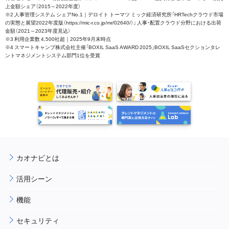
上金額シェア（2015～2022年度）
※2 人事管理システム シェアNo.1｜デロイト トーマツ ミック経済研究所「HRTechクラウド市場
の実態と展望2022年度版（https://mic-r.co.jp/mr/02640/）」 人事・配置クラウド分野における出荷
金額（2021～2023年度見込）
※3 利用企業数 4,500社超｜2025年9月末時点
※4 スマートキャンプ株式会社主催「BOXIL SaaS AWARD 2025」BOXIL SaaSセクションタレ
ントマネジメントシステム部門1位を受賞
カオナビとは
活用シーン
機能
セキュリティ