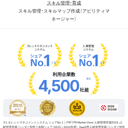
スキル管理・育成
スキル管理・スキルマップ作成（アビリティマ
ネージャー）
タレント
マネジメント
人事管理
システム
システム
※1
※2
利用企業数
※3
4,500
社超
※1 タレントマネジメントシステム シェアNo.1｜ITR「ITR Market View：人材管理市場2024」人
材管理市場：ベンダー別売上金額シェア（2015～2022年度）、SaaS型人材管理市場：ベンダー別売