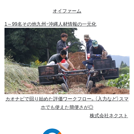
オイファーム
1～99名
その他
九州・沖縄
人材情報の一元化
カオナビで回り始めた評価ワークフロー。（入力など）スマ
ホでも使えた簡便さが◎
株式会社ネクスト