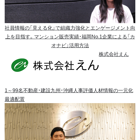
社員情報の「見える化」で組織力強化とエンゲージメント向
上を目指す。マンション販売実績・福岡No.1企業による「カ
オナビ」活用方法
株式会社えん
1～99名
不動産・建設
九州・沖縄
人事評価
人材情報の一元化
最適配置