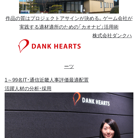
作品の質はプロジェクトアサインが決める。ゲーム会社が
実践する適材適所のための「カオナビ」活用術
株式会社ダンクハ
ーツ
1～99名
IT・通信
近畿
人事評価
最適配置
活躍人材の分析・採用