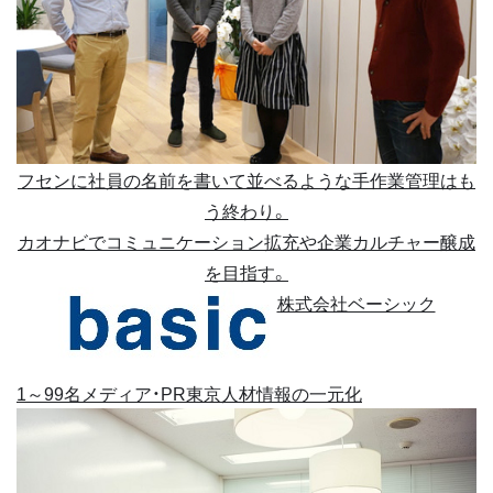
フセンに社員の名前を書いて並べるような手作業管理はも
う終わり。
カオナビでコミュニケーション拡充や企業カルチャー醸成
を目指す。
株式会社ベーシック
1～99名
メディア・PR
東京
人材情報の一元化