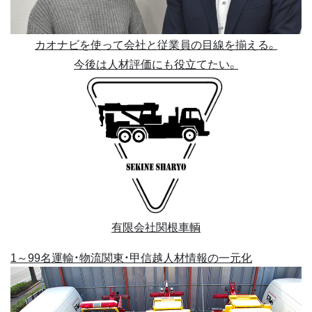
カオナビを使って会社と従業員の目線を揃える。
今後は人材評価にも役立てたい。
有限会社関根車輌
1～99名
運輸・物流
関東・甲信越
人材情報の一元化