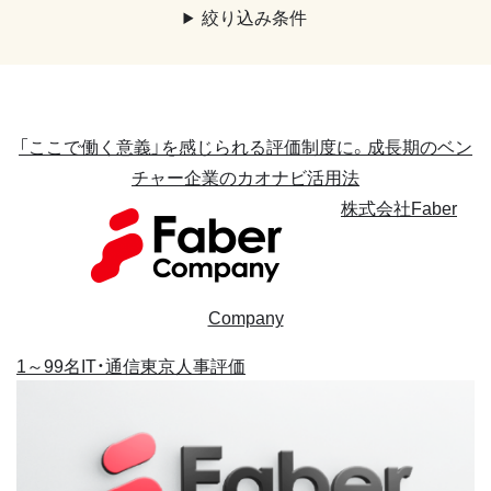
絞り込み条件
「ここで働く意義」を感じられる評価制度に。成長期のベン
チャー企業のカオナビ活用法
株式会社Faber
Company
1～99名
IT・通信
東京
人事評価