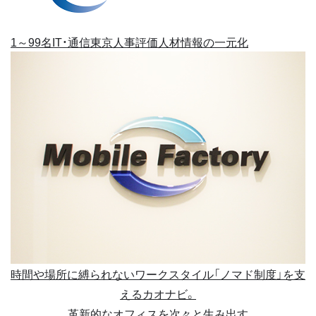
1～99名
IT・通信
東京
人事評価
人材情報の一元化
時間や場所に縛られないワークスタイル「ノマド制度」を支
えるカオナビ。
革新的なオフィスを次々と生み出す