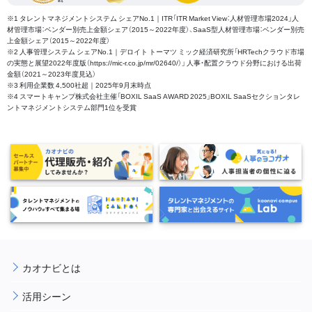
※1 タレントマネジメントシステム シェアNo.1｜ITR「ITR Market View：人材管理市場2024」人
材管理市場：ベンダー別売上金額シェア（2015～2022年度）、SaaS型人材管理市場：ベンダー別売
上金額シェア（2015～2022年度）
※2 人事管理システム シェアNo.1｜デロイト トーマツ ミック経済研究所「HRTechクラウド市場
の実態と展望2022年度版（https://mic-r.co.jp/mr/02640/）」 人事・配置クラウド分野における出荷
金額（2021～2023年度見込）
※3 利用企業数 4,500社超｜2025年9月末時点
※4 スマートキャンプ株式会社主催「BOXIL SaaS AWARD 2025」BOXIL SaaSセクションタレ
ントマネジメントシステム部門1位を受賞
カオナビとは
活用シーン