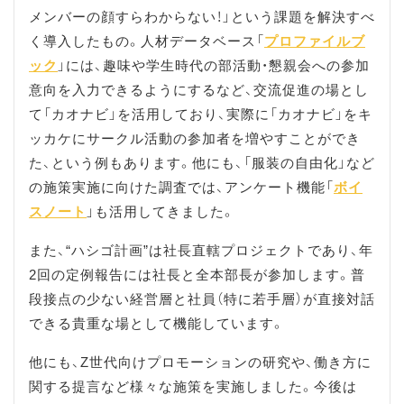
メンバーの顔すらわからない！」という課題を解決すべ
く導入したもの。人材データベース「
プロファイルブ
ック
」には、趣味や学生時代の部活動・懇親会への参加
意向を入力できるようにするなど、交流促進の場とし
て「カオナビ」を活用しており、実際に「カオナビ」をキ
ッカケにサークル活動の参加者を増やすことができ
た、という例もあります。他にも、「服装の自由化」など
の施策実施に向けた調査では、アンケート機能「
ボイ
スノート
」も活用してきました。
また、“ハシゴ計画”は社長直轄プロジェクトであり、年
2回の定例報告には社長と全本部長が参加します。普
段接点の少ない経営層と社員（特に若手層）が直接対話
できる貴重な場として機能しています。
他にも、Z世代向けプロモーションの研究や、働き方に
関する提言など様々な施策を実施しました。今後は