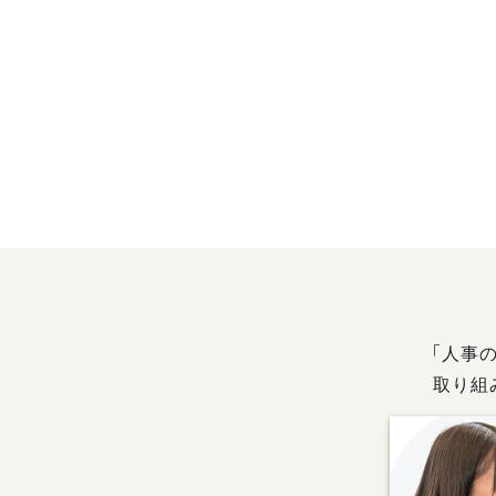
「人事
取り組