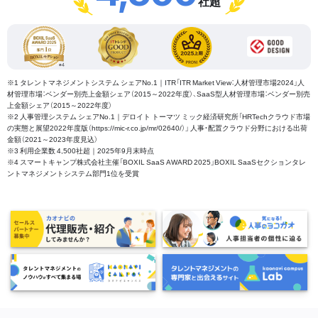
社超
※1 タレントマネジメントシステム シェアNo.1｜ITR「ITR Market View：人材管理市場2024」人
材管理市場：ベンダー別売上金額シェア（2015～2022年度）、SaaS型人材管理市場：ベンダー別売
上金額シェア（2015～2022年度）
※2 人事管理システム シェアNo.1｜デロイト トーマツ ミック経済研究所「HRTechクラウド市場
の実態と展望2022年度版（https://mic-r.co.jp/mr/02640/）」 人事・配置クラウド分野における出荷
金額（2021～2023年度見込）
※3 利用企業数 4,500社超｜2025年9月末時点
※4 スマートキャンプ株式会社主催「BOXIL SaaS AWARD 2025」BOXIL SaaSセクションタレ
ントマネジメントシステム部門1位を受賞