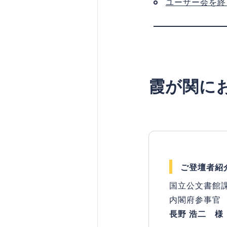
ユーザー会を終
霞が関に
ご登壇者紹
国立公文書館
内閣府参事官
長野 浩二 様