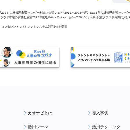
管理市場2024」人材管理市場：ベンダー別売上金額シェア（2015～2022年度）、SaaS型人材管理市場：ベンダ
場の実態と展望2022年度版（https://mic-r.co.jp/mr/02640/）」 人事・配置クラウド分野にお
aaSセクションタレントマネジメントシステム部門1位を受賞
カオナビとは
導入事例
活用シーン
活用テクニック