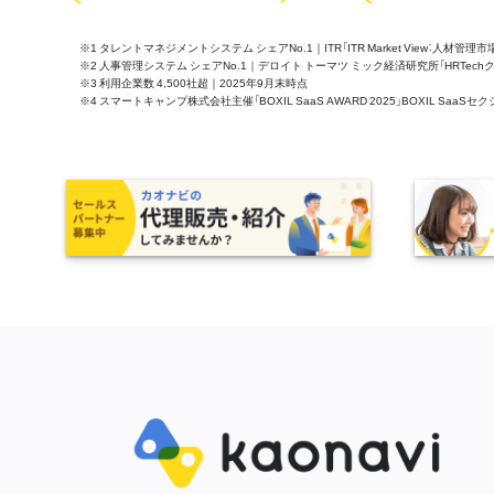
※1 タレントマネジメントシステム シェアNo.1｜ITR「ITR Market View：人材
※2 人事管理システム シェアNo.1｜デロイト トーマツ ミック経済研究所「HRTechクラウド市
※3 利用企業数 4,500社超｜2025年9月末時点
※4 スマートキャンプ株式会社主催「BOXIL SaaS AWARD 2025」BOXIL S