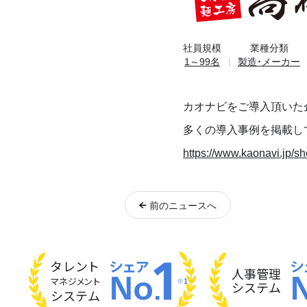
社員規模
業種分類
1～99名
製造・メーカー
カオナビをご導入頂いた
多くの導入事例を掲載し
https://www.kaonavi.jp/s
前
のニュース
へ
タレント
人事管理
マネジメント
※1
システム
システム