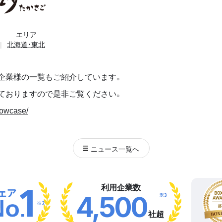
エリア
北海道・東北
企業様の一覧もご紹介しています。
ておりますので是非ご覧ください。
howcase/
ニュース
一覧へ
利用企業数
※3
4,500
※2
社超