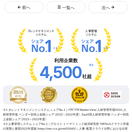
前
へ
一覧へ
次
へ
タレント
マネジメント
人事管理
システム
システム
※1
※2
利用企業数
※3
4,500
社超
※1 タレントマネジメントシステム シェアNo.1｜ITR「ITR Market View：人材管理市場2024」人
材管理市場：ベンダー別売上金額シェア（2015～2022年度）、SaaS型人材管理市場：ベンダー別売
上金額シェア（2015～2022年度）
※2 人事管理システム シェアNo.1｜デロイト トーマツ ミック経済研究所「HRTechクラウド市場
の実態と展望2022年度版（https://mic-r.co.jp/mr/02640/）」 人事・配置クラウド分野における出荷