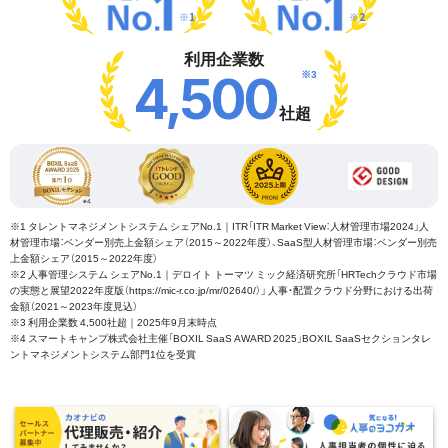
※1
※2
利用企業数
※3
4,500
社超
※1 タレントマネジメントシステム シェアNo.1｜ITR「ITR Market View：人材管理市場2024」人
材管理市場：ベンダー別売上金額シェア（2015～2022年度）、SaaS型人材管理市場：ベンダー別売
上金額シェア（2015～2022年度）
※2 人事管理システム シェアNo.1｜デロイト トーマツ ミック経済研究所「HRTechクラウド市場
の実態と展望2022年度版（https://mic-r.co.jp/mr/02640/）」 人事・配置クラウド分野における出荷
金額（2021～2023年度見込）
※3 利用企業数 4,500社超｜2025年9月末時点
※4 スマートキャンプ株式会社主催「BOXIL SaaS AWARD 2025」BOXIL SaaSセクションタレ
ントマネジメントシステム部門1位を受賞