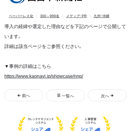
ペーパーレス化
300～999名
メディア・PR
九州・沖縄
導入の経緯や選定した理由などを下記のページで公開して
います。
詳細は該当ページをご参照ください。
▼事例の詳細はこちら
https://www.kaonavi.jp/showcase/nnp/
前
へ
一覧へ
次
へ
タレント
マネジメント
人事管理
システム
システム