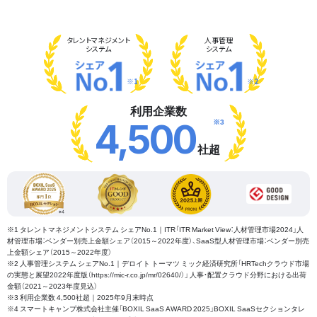
タレント
マネジメント
人事管理
システム
システム
※1
※2
利用企業数
※3
4,500
社超
※1 タレントマネジメントシステム シェアNo.1｜ITR「ITR Market View：人材管理市場2024」人
材管理市場：ベンダー別売上金額シェア（2015～2022年度）、SaaS型人材管理市場：ベンダー別売
上金額シェア（2015～2022年度）
※2 人事管理システム シェアNo.1｜デロイト トーマツ ミック経済研究所「HRTechクラウド市場
の実態と展望2022年度版（https://mic-r.co.jp/mr/02640/）」 人事・配置クラウド分野における出荷
金額（2021～2023年度見込）
※3 利用企業数 4,500社超｜2025年9月末時点
※4 スマートキャンプ株式会社主催「BOXIL SaaS AWARD 2025」BOXIL SaaSセクションタレ