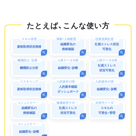
スキル管理
異動・人材配置シミュレーション
従業員満足度調査（ES調査）・エンゲージメント向上
組織変化の
社員ストレス状況
資格取得状況推移
推移確認
可視化
離職防止・定着率向上
人材データ分析
人材データ分析
社員ストレス
離職防止分析
組織変化・診断
状況可視化
リスキリング
人的資本の情報開示
人的資本の情報開示
人的資本確認
資格取得状況推移
組織変化・診断
ダッシュボード
コミュニケーション
健康経営サポート・働き方改革
次世代リーダー育成
組織変化の
社員ストレス
スキルの
推移確認
状況可視化
可視化・管理
コミュニケーション
組織変化・診断