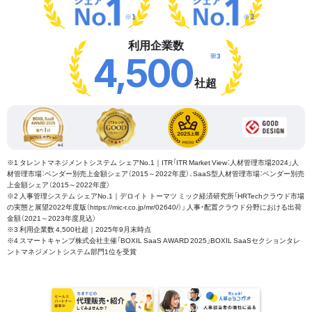
※1
※2
利用企業数
※3
4,500
社超
※1 タレントマネジメントシステム シェアNo.1｜ITR「ITR Market View：人材管理市場2024」人
材管理市場：ベンダー別売上金額シェア（2015～2022年度）、SaaS型人材管理市場：ベンダー別売
上金額シェア（2015～2022年度）
※2 人事管理システム シェアNo.1｜デロイト トーマツ ミック経済研究所「HRTechクラウド市場
の実態と展望2022年度版（https://mic-r.co.jp/mr/02640/）」 人事・配置クラウド分野における出荷
金額（2021～2023年度見込）
※3 利用企業数 4,500社超｜2025年9月末時点
※4 スマートキャンプ株式会社主催「BOXIL SaaS AWARD 2025」BOXIL SaaSセクションタレ
ントマネジメントシステム部門1位を受賞