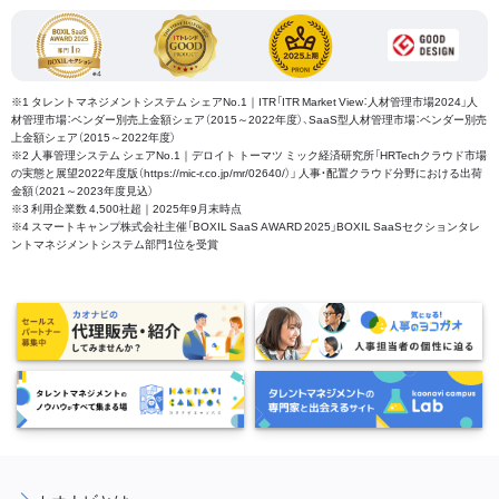
※1 タレントマネジメントシステム シェアNo.1｜ITR「ITR Market View：人材管理市場2024」人
材管理市場：ベンダー別売上金額シェア（2015～2022年度）、SaaS型人材管理市場：ベンダー別売
上金額シェア（2015～2022年度）
※2 人事管理システム シェアNo.1｜デロイト トーマツ ミック経済研究所「HRTechクラウド市場
の実態と展望2022年度版（https://mic-r.co.jp/mr/02640/）」 人事・配置クラウド分野における出荷
金額（2021～2023年度見込）
※3 利用企業数 4,500社超｜2025年9月末時点
※4 スマートキャンプ株式会社主催「BOXIL SaaS AWARD 2025」BOXIL SaaSセクションタレ
ントマネジメントシステム部門1位を受賞