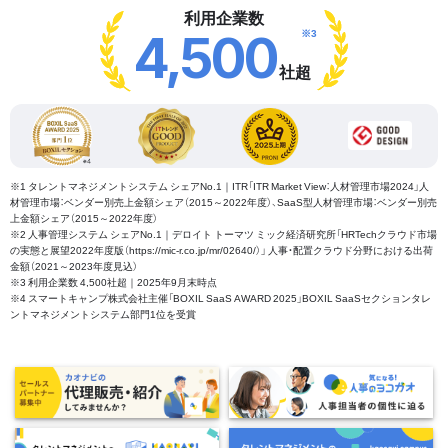
利用企業数
※3
4,500
社超
※1 タレントマネジメントシステム シェアNo.1｜ITR「ITR Market View：人材管理市場2024」人
材管理市場：ベンダー別売上金額シェア（2015～2022年度）、SaaS型人材管理市場：ベンダー別売
上金額シェア（2015～2022年度）
※2 人事管理システム シェアNo.1｜デロイト トーマツ ミック経済研究所「HRTechクラウド市場
の実態と展望2022年度版（https://mic-r.co.jp/mr/02640/）」 人事・配置クラウド分野における出荷
金額（2021～2023年度見込）
※3 利用企業数 4,500社超｜2025年9月末時点
※4 スマートキャンプ株式会社主催「BOXIL SaaS AWARD 2025」BOXIL SaaSセクションタレ
ントマネジメントシステム部門1位を受賞