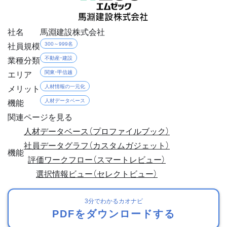
社名
馬淵建設株式会社
社員規模
300～999名
業種分類
不動産・建設
エリア
関東・甲信越
メリット
人材情報の一元化
機能
人材データベース
関連ページを見る
人材データベース（プロファイルブック）
社員データグラフ（カスタムガジェット）
機能
評価ワークフロー（スマートレビュー）
選択情報ビュー（セレクトビュー）
3分でわかるカオナビ
PDFをダウンロードする