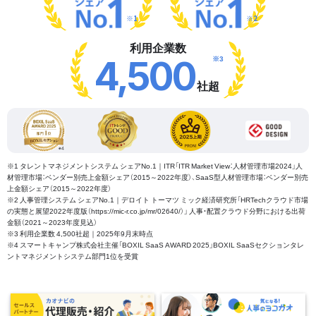
※1
※2
利用企業数
※3
4,500
社超
※1 タレントマネジメントシステム シェアNo.1｜ITR「ITR Market View：人材管理市場2024」人
材管理市場：ベンダー別売上金額シェア（2015～2022年度）、SaaS型人材管理市場：ベンダー別売
上金額シェア（2015～2022年度）
※2 人事管理システム シェアNo.1｜デロイト トーマツ ミック経済研究所「HRTechクラウド市場
の実態と展望2022年度版（https://mic-r.co.jp/mr/02640/）」 人事・配置クラウド分野における出荷
金額（2021～2023年度見込）
※3 利用企業数 4,500社超｜2025年9月末時点
※4 スマートキャンプ株式会社主催「BOXIL SaaS AWARD 2025」BOXIL SaaSセクションタレ
ントマネジメントシステム部門1位を受賞