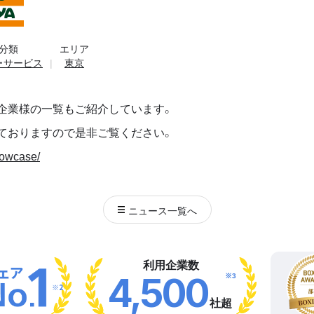
分類
エリア
・サービス
東京
企業様の一覧もご紹介しています。
ておりますので是非ご覧ください。
howcase/
ニュース
一覧へ
利用企業数
※3
4,500
※2
社超