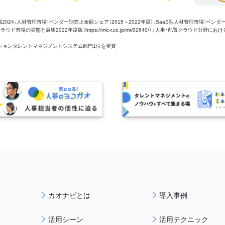
管理市場2024」人材管理市場：ベンダー別売上金額シェア（2015～2022年度）、SaaS型人材管理市場：ベンダ
場の実態と展望2022年度版（https://mic-r.co.jp/mr/02640/）」 人事・配置クラウド分野にお
aaSセクションタレントマネジメントシステム部門1位を受賞
カオナビとは
導入事例
活用シーン
活用テクニック