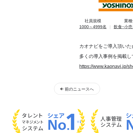
社員規模
業種
1000～4999名
飲食・小売
カオナビをご導入頂いた
多くの導入事例を掲載し
https://www.kaonavi.jp/s
前
のニュース
へ
タレント
人事管理
マネジメント
※1
システム
システム