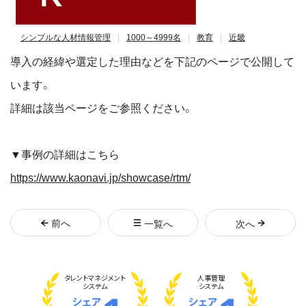
シンプルな人材情報管理
1000～4999名
教育
近畿
導入の経緯や選定した理由などを下記のページで公開して
います。
詳細は該当ページをご参照ください。
▼事例の詳細はこちら
https://www.kaonavi.jp/showcase/rtm/
前
へ
一覧へ
次
へ
タレント
マネジメント
人事管理
システム
システム