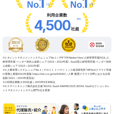
※1
※2
利用企業数
※3
4,500
社超
※1 タレントマネジメントシステム シェアNo.1｜ITR「ITR Market View：人材管理市場2024」人
材管理市場：ベンダー別売上金額シェア（2015～2022年度）、SaaS型人材管理市場：ベンダー別売
上金額シェア（2015～2022年度）
※2 人事管理システム シェアNo.1｜デロイト トーマツ ミック経済研究所「HRTechクラウド市場
の実態と展望2022年度版（https://mic-r.co.jp/mr/02640/）」 人事・配置クラウド分野における出荷
金額（2021～2023年度見込）
※3 利用企業数 4,500社超｜2025年9月末時点
※4 スマートキャンプ株式会社主催「BOXIL SaaS AWARD 2025」BOXIL SaaSセクションタレ
ントマネジメントシステム部門1位を受賞