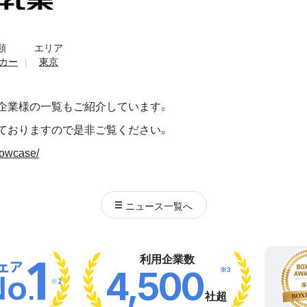
類
エリア
カー
東京
企業様の一覧もご紹介しています。
ておりますので是非ご覧ください。
howcase/
ニュース
一覧へ
利用企業数
※3
4,500
※2
社超