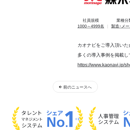
社員規模
業種分
1000～4999名
製造・メー
カオナビをご導入頂いた
多くの導入事例を掲載し
https://www.kaonavi.jp/s
前
のニュース
へ
タレント
人事管理
マネジメント
※1
システム
システム