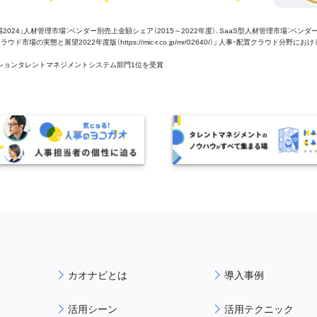
管理市場2024」人材管理市場：ベンダー別売上金額シェア（2015～2022年度）、SaaS型人材管理市場：ベンダ
場の実態と展望2022年度版（https://mic-r.co.jp/mr/02640/）」 人事・配置クラウド分野にお
aaSセクションタレントマネジメントシステム部門1位を受賞
カオナビとは
導入事例
活用シーン
活用テクニック