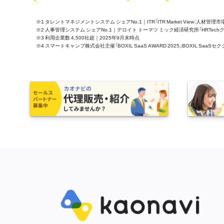
※1 タレントマネジメントシステム シェアNo.1｜ITR「ITR Market View：人材
※2 人事管理システム シェアNo.1｜デロイト トーマツ ミック経済研究所「HRTechクラウド市
※3 利用企業数 4,500社超｜2025年9月末時点
※4 スマートキャンプ株式会社主催「BOXIL SaaS AWARD 2025」BOXIL S