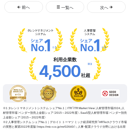
前
へ
一覧へ
次
へ
タレント
マネジメント
人事管理
システム
システム
※1
※2
利用企業数
※3
4,500
社超
※1 タレントマネジメントシステム シェアNo.1｜ITR「ITR Market View：人材管理市場2024」人
材管理市場：ベンダー別売上金額シェア（2015～2022年度）、SaaS型人材管理市場：ベンダー別売
上金額シェア（2015～2022年度）
※2 人事管理システム シェアNo.1｜デロイト トーマツ ミック経済研究所「HRTechクラウド市場
の実態と展望2022年度版（https://mic-r.co.jp/mr/02640/）」 人事・配置クラウド分野における出荷