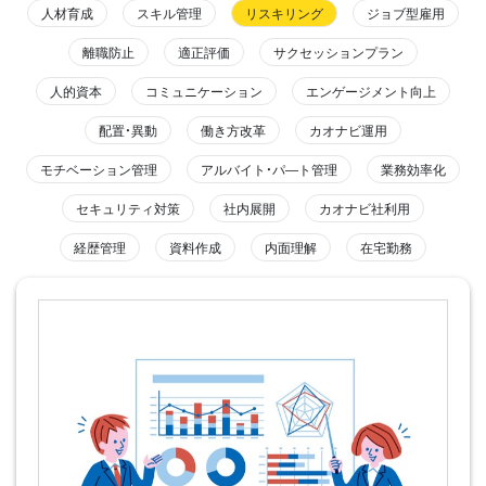
人材育成
スキル管理
リスキリング
ジョブ型雇用
離職防止
適正評価
サクセッションプラン
人的資本
コミュニケーション
エンゲージメント向上
配置・異動
働き方改革
カオナビ運用
モチベーション管理
アルバイト・パ―ト管理
業務効率化
セキュリティ対策
社内展開
カオナビ社利用
経歴管理
資料作成
内面理解
在宅勤務