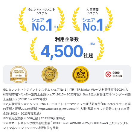
タレント
マネジメント
人事管理
システム
システム
※1
※2
利用企業数
※3
4,500
社超
※1 タレントマネジメントシステム シェアNo.1｜ITR「ITR Market View：人材管理市場2024」人
材管理市場：ベンダー別売上金額シェア（2015～2022年度）、SaaS型人材管理市場：ベンダー別売
上金額シェア（2015～2022年度）
※2 人事管理システム シェアNo.1｜デロイト トーマツ ミック経済研究所「HRTechクラウド市場
の実態と展望2022年度版（https://mic-r.co.jp/mr/02640/）」 人事・配置クラウド分野における出荷
金額（2021～2023年度見込）
※3 利用企業数 4,500社超｜2025年9月末時点
※4 スマートキャンプ株式会社主催「BOXIL SaaS AWARD 2025」BOXIL SaaSセクションタレ
ントマネジメントシステム部門1位を受賞