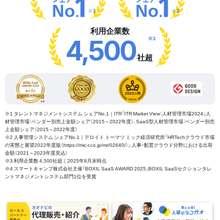
※1
※2
利用企業数
※3
4,500
社超
※1 タレントマネジメントシステム シェアNo.1｜ITR「ITR Market View：人材管理市場2024」人
材管理市場：ベンダー別売上金額シェア（2015～2022年度）、SaaS型人材管理市場：ベンダー別売
上金額シェア（2015～2022年度）
※2 人事管理システム シェアNo.1｜デロイト トーマツ ミック経済研究所「HRTechクラウド市場
の実態と展望2022年度版（https://mic-r.co.jp/mr/02640/）」 人事・配置クラウド分野における出荷
金額（2021～2023年度見込）
※3 利用企業数 4,500社超｜2025年9月末時点
※4 スマートキャンプ株式会社主催「BOXIL SaaS AWARD 2025」BOXIL SaaSセクションタレ
ントマネジメントシステム部門1位を受賞