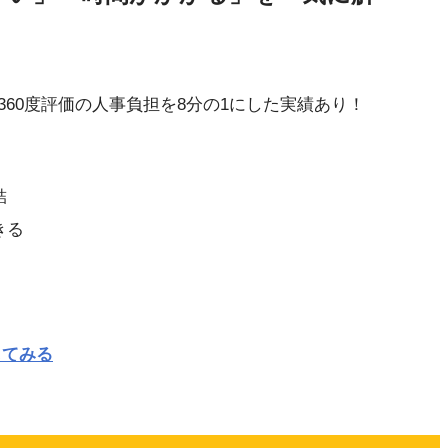
60度評価の人事負担を8分の1にした実績あり！
結
きる
してみる