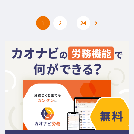
1
2
…
24