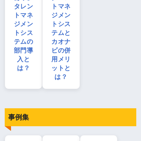
タレン
トマネ
トマネ
ジメン
ジメン
トシス
トシス
テムと
テムの
カオナ
部門導
ビの併
入と
用メリ
は？
ットと
は？
事例集