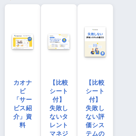
カオナ
【比較
【比較
ビ
シート
シート
「サー
付】
付】
ビス紹
失敗し
失敗し
介」資
ないタ
ない評
料
レント
価シス
マネジ
テムの