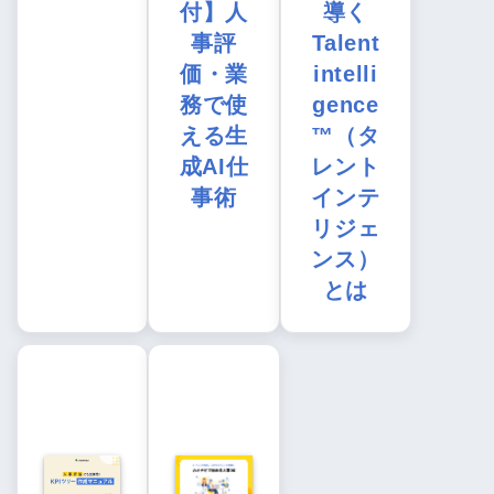
付】人
導く
事評
Talent
価・業
intelli
務で使
gence
える生
™（タ
成AI仕
レント
事術
インテ
リジェ
ンス）
とは