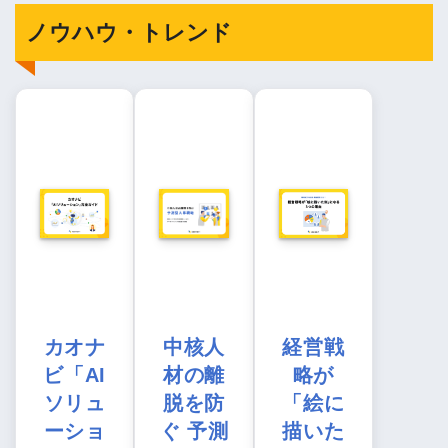
ノウハウ・トレンド
カオナ
中核人
経営戦
ビ「AI
材の離
略が
ソリュ
脱を防
「絵に
ーショ
ぐ 予測
描いた