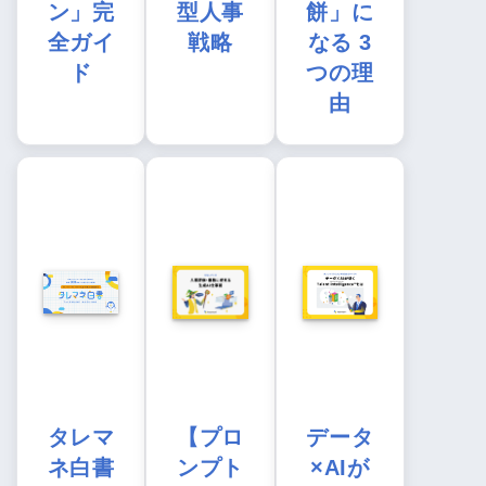
ン」完
型人事
餅」に
全ガイ
戦略
なる 3
ド
つの理
由
タレマ
【プロ
データ
ネ白書
ンプト
×AIが