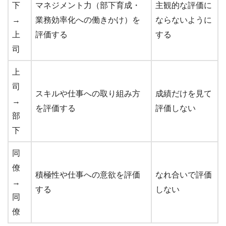
下
マネジメント力（部下育成・
主観的な評価に
→
業務効率化への働きかけ）を
ならないように
上
評価する
する
司
上
司
スキルや仕事への取り組み方
成績だけを見て
→
を評価する
評価しない
部
下
同
僚
積極性や仕事への意欲を評価
なれ合いで評価
→
する
しない
同
僚