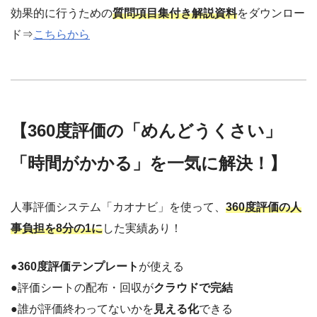
効果的に行うための
質問項目集付き解説資料
をダウンロー
ド⇒
こちらから
【360度評価の「めんどうくさい」
「時間がかかる」を一気に解決！】
人事評価システム「カオナビ」を使って、
360度評価の人
事負担を8分の1に
した実績あり！
●
360度評価テンプレート
が使える
●評価シートの配布・回収が
クラウドで完結
●誰が評価終わってないかを
見える化
できる