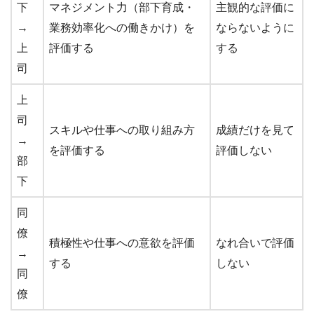
下
マネジメント力（部下育成・
主観的な評価に
→
業務効率化への働きかけ）を
ならないように
上
評価する
する
司
上
司
スキルや仕事への取り組み方
成績だけを見て
→
を評価する
評価しない
部
下
同
僚
積極性や仕事への意欲を評価
なれ合いで評価
→
する
しない
同
僚