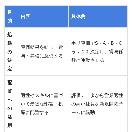
目
内容
具体例
的
処
遇
半期評価でS・A・B・C
評価結果を給与・賞
の
ランクを決定し、賞与係
与・昇格に反映する
決
数に連動させる
定
配
置
適性やスキルに基づ
評価データから営業適性
へ
いて最適な部署・役
の高い社員を新規開拓チ
の
職に配置する
ームに異動
活
用