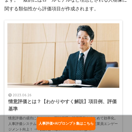
関する類似性から評価項目が作成されます。
2023.06.26
情意評価とは？【わかりやすく解説】項目例、評価
基準
情意評価の成功に欠かせない面談管理と評価業務をまとめて効率化。
人事評価×AIプロンプト集はこちら
お役立ち資料ダウンロード
人事評価システム「カオナビ」で、評価の質を上げ、従業員エンゲー
ジメント向上！ ⇒ 【公式】https://www.kaonavi.jp ...