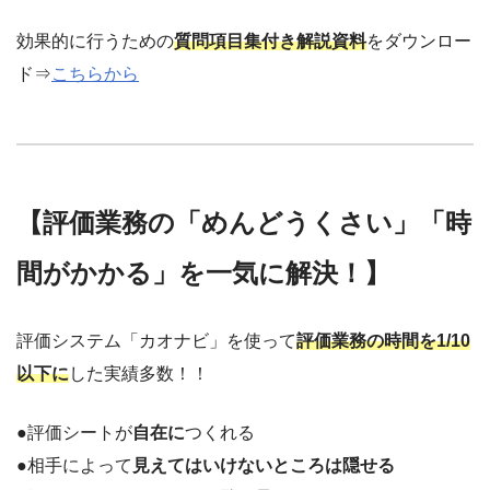
効果的に行うための
質問項目集付き解説資料
をダウンロー
ド⇒
こちらから
【評価業務の「めんどうくさい」「時
間がかかる」を一気に解決！】
評価システム「カオナビ」を使って
評価業務の時間を1/10
以下に
した実績多数！！
●評価シートが
自在に
つくれる
●相手によって
見えてはいけないところは隠せる