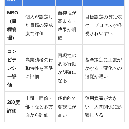
MBO
自律性が
個人が設定し
目標設定の質に依
（目
高まる・
た目標の達成
存・プロセスが軽
標管
成果が明
度で評価
視されやすい
理）
確
コン
再現性の
ピテ
高業績者の行
基準策定に工数が
ある行動
ンシ
動特性を基準
かかる・変化への
が明確に
ー評
に評価
追従が遅い
なる
価
上司・同僚・
多角的で
運用負荷が大き
360度
部下など多方
客観性が
い・人間関係に影
評価
面から評価
高い
響しうる