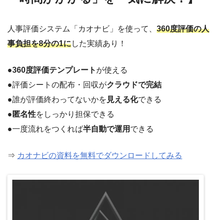
人事評価システム「カオナビ」を使って、
360度評価の人
事負担を8分の1に
した実績あり！
●
360度評価テンプレート
が使える
●評価シートの配布・回収が
クラウドで完結
●誰が評価終わってないかを
見える化
できる
●
匿名性
をしっかり担保できる
●一度流れをつくれば
半自動で運用
できる
⇒
カオナビの資料を無料でダウンロードしてみる