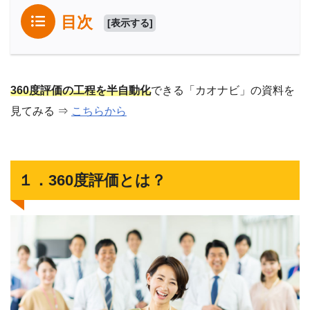
目次
[
表示する
]
360度評価の工程を半自動化
できる「カオナビ」の資料を
見てみる ⇒
こちらから
１．360度評価とは？