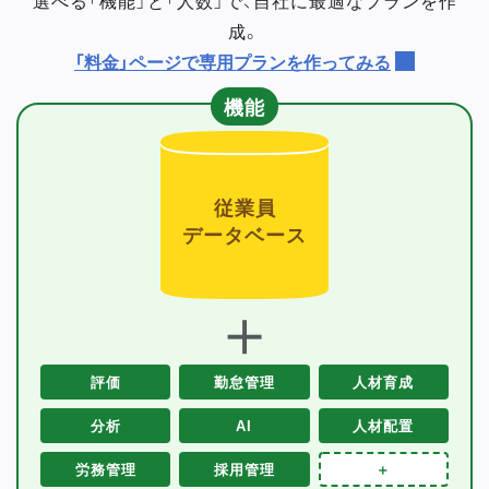
成。
「料金」ページで専用プランを作ってみる
機能
従業員
データベース
＋
評価
勤怠管理
人材育成
分析
AI
人材配置
労務管理
採用管理
＋