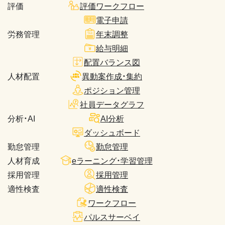
評価
評価ワークフロー
電子申請
労務管理
年末調整
給与明細
配置バランス図
人材配置
異動案作成・集約
ポジション管理
社員データグラフ
分析・AI
AI分析
ダッシュボード
勤怠管理
勤怠管理
人材育成
eラーニング・学習管理
採用管理
採用管理
適性検査
適性検査
ワークフロー
パルスサーベイ