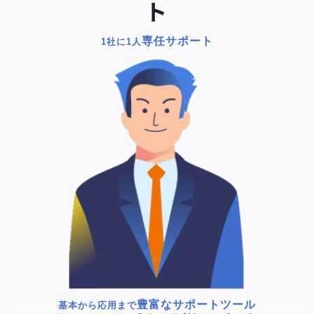
ト
専任サポート
1社に1人
豊富なサポートツール
基本から応用まで