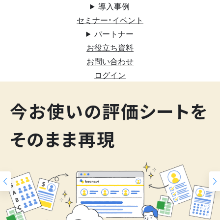
導入事例
セミナー・イベント
パートナー
お役立ち資料
お問い合わせ
ログイン
200
今お使いの評価シートを
スキルマップ
そのまま再現