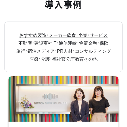
導入事例
おすすめ
製造・メーカー
飲食・小売・サービス
不動産・建設
商社
IT・通信
運輸・物流
金融・保険
旅行・宿泊
メディア・PR
人材・コンサルティング
医療・介護・福祉
官公庁
教育
その他