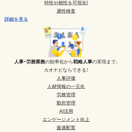
特性や相性を可視化!
適性検査
詳細を見る
人事・労務業務
の効率化から
戦略人事
の実現まで、
カオナビならできる！
人事評価
人材情報の一元化
労務管理
勤怠管理
AI活用
エンゲージメント向上
最適配置