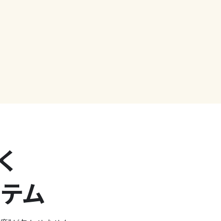
く
ステム