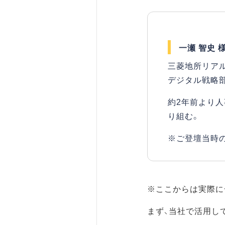
一瀬 智史 
三菱地所リア
デジタル戦略部
約2年前より
り組む。
※ご登壇当時
※ここからは実際に
まず、当社で活用し