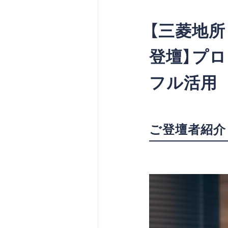
【三菱地
登壇】プ
フル活用
ご登壇者紹介