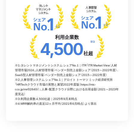
タレント
人事管理
マネジメント
システム
システム
※2
※1
利用企業数
※3
4,500
社超
※1:タレントマネジメントシステム シェアNo.1｜ITR「ITR Market View：人材
管理市場2024」人材管理市場：ベンダー別売上金額シェア（2015～2022年度）、
SaaS型人材管理市場：ベンダー別売上金額シェア（2015～2022年度）
※2:人事管理システム シェアNo.1｜デロイト トーマツ ミック経済研究所
「HRTechクラウド市場の実態と展望2022年度版（https://mic-
r.co.jp/mr/02640/）」 人事・配置クラウド分野における出荷金額（2021～2023年
度見込）
※3:利用企業数 4,500社超｜2025年9月末時点
※4:MRR解約率の直近12ヶ月平均（2021年6月時点）より算出