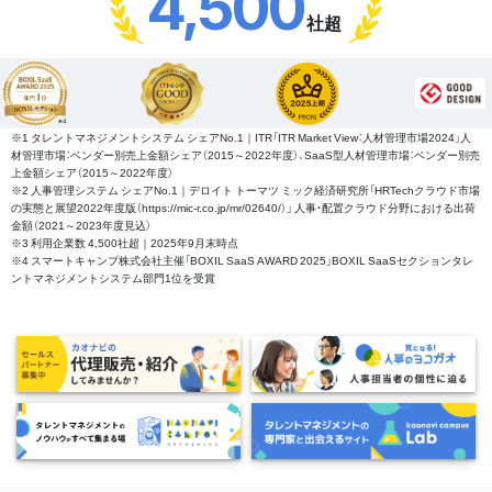
4,500
社超
※1 タレントマネジメントシステム シェアNo.1｜ITR「ITR Market View：人材管理市場2024」人
材管理市場：ベンダー別売上金額シェア（2015～2022年度）、SaaS型人材管理市場：ベンダー別売
上金額シェア（2015～2022年度）
※2 人事管理システム シェアNo.1｜デロイト トーマツ ミック経済研究所「HRTechクラウド市場
の実態と展望2022年度版（https://mic-r.co.jp/mr/02640/）」 人事・配置クラウド分野における出荷
金額（2021～2023年度見込）
※3 利用企業数 4,500社超｜2025年9月末時点
※4 スマートキャンプ株式会社主催「BOXIL SaaS AWARD 2025」BOXIL SaaSセクションタレ
ントマネジメントシステム部門1位を受賞