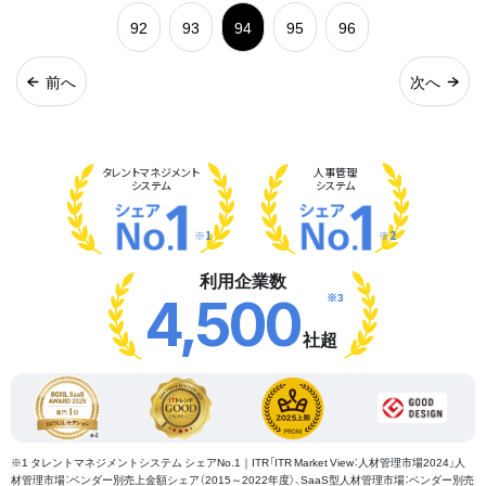
92
93
94
95
96
前へ
次へ
タレント
マネジメント
人事管理
システム
システム
※1
※2
利用企業数
※3
4,500
社超
※1 タレントマネジメントシステム シェアNo.1｜ITR「ITR Market View：人材管理市場2024」人
材管理市場：ベンダー別売上金額シェア（2015～2022年度）、SaaS型人材管理市場：ベンダー別売