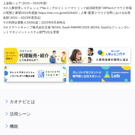
上金額シェア（2015～2022年度）
※2 人事管理システム シェアNo.1｜デロイト トーマツ ミック経済研究所「HRTechクラウド市場
の実態と展望2022年度版（https://mic-r.co.jp/mr/02640/）」 人事・配置クラウド分野における出荷
金額（2021～2023年度見込）
※3 利用企業数 4,500社超｜2025年9月末時点
※4 スマートキャンプ株式会社主催「BOXIL SaaS AWARD 2025」BOXIL SaaSセクションタレ
ントマネジメントシステム部門1位を受賞
カオナビとは
活用シーン
機能