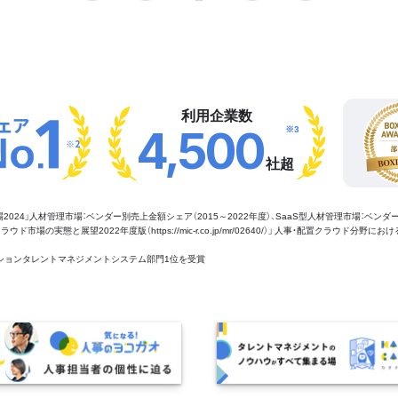
利用企業数
※3
4,500
※2
社超
管理市場2024」人材管理市場：ベンダー別売上金額シェア（2015～2022年度）、SaaS型人材管理市場：ベンダ
場の実態と展望2022年度版（https://mic-r.co.jp/mr/02640/）」 人事・配置クラウド分野にお
aaSセクションタレントマネジメントシステム部門1位を受賞