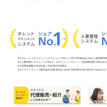
タレント
人事管理
マネジメント
※1
システム
システム
※1 タレントマネジメントシステム シェアNo.1｜ITR「ITR Market View：人材
※2 人事管理システム シェアNo.1｜デロイト トーマツ ミック経済研究所「HRTechクラウド市
※3 利用企業数 4,500社超｜2025年9月末時点
※4 スマートキャンプ株式会社主催「BOXIL SaaS AWARD 2025」BOXIL S