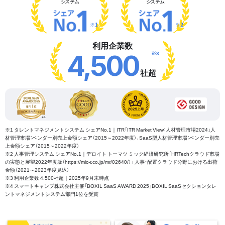
システム
システム
※1
※2
利用企業数
※3
4,500
社超
※1 タレントマネジメントシステム シェアNo.1｜ITR「ITR Market View：人材管理市場2024」人
材管理市場：ベンダー別売上金額シェア（2015～2022年度）、SaaS型人材管理市場：ベンダー別売
上金額シェア（2015～2022年度）
※2 人事管理システム シェアNo.1｜デロイト トーマツ ミック経済研究所「HRTechクラウド市場
の実態と展望2022年度版（https://mic-r.co.jp/mr/02640/）」 人事・配置クラウド分野における出荷
金額（2021～2023年度見込）
※3 利用企業数 4,500社超｜2025年9月末時点
※4 スマートキャンプ株式会社主催「BOXIL SaaS AWARD 2025」BOXIL SaaSセクションタレ
ントマネジメントシステム部門1位を受賞