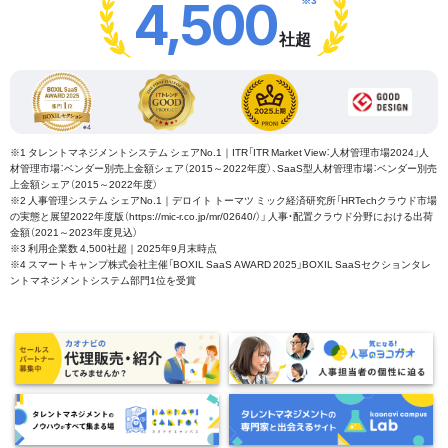
4,500
社超
※1 タレントマネジメントシステム シェアNo.1｜ITR「ITR Market View：人材管理市場2024」人
材管理市場：ベンダー別売上金額シェア（2015～2022年度）、SaaS型人材管理市場：ベンダー別売
上金額シェア（2015～2022年度）
※2 人事管理システム シェアNo.1｜デロイト トーマツ ミック経済研究所「HRTechクラウド市場
の実態と展望2022年度版（https://mic-r.co.jp/mr/02640/）」 人事・配置クラウド分野における出荷
金額（2021～2023年度見込）
※3 利用企業数 4,500社超｜2025年9月末時点
※4 スマートキャンプ株式会社主催「BOXIL SaaS AWARD 2025」BOXIL SaaSセクションタレ
ントマネジメントシステム部門1位を受賞