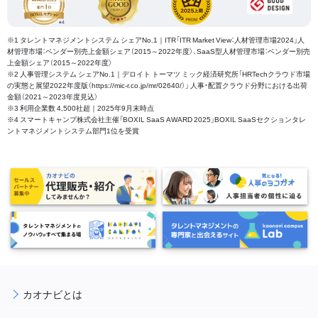
※1 タレントマネジメントシステム シェアNo.1｜ITR「ITR Market View：人材管理市場2024」人
材管理市場：ベンダー別売上金額シェア（2015～2022年度）、SaaS型人材管理市場：ベンダー別売
上金額シェア（2015～2022年度）
※2 人事管理システム シェアNo.1｜デロイト トーマツ ミック経済研究所「HRTechクラウド市場
の実態と展望2022年度版（https://mic-r.co.jp/mr/02640/）」 人事・配置クラウド分野における出荷
金額（2021～2023年度見込）
※3 利用企業数 4,500社超｜2025年9月末時点
※4 スマートキャンプ株式会社主催「BOXIL SaaS AWARD 2025」BOXIL SaaSセクションタレ
ントマネジメントシステム部門1位を受賞
カオナビとは