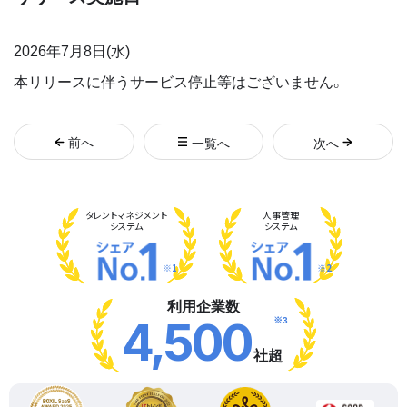
2026年7月8日(水)
本リリースに伴うサービス停止等はございません。
前
へ
一覧へ
次
へ
タレント
マネジメント
人事管理
システム
システム
※1
※2
利用企業数
※3
4,500
社超