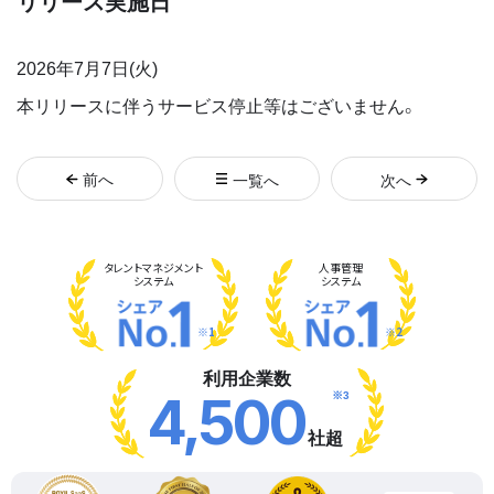
リリース実施日
2026年7月7日(火)
本リリースに伴うサービス停止等はございません。
前
へ
一覧へ
次
へ
タレント
マネジメント
人事管理
システム
システム
※1
※2
利用企業数
※3
4,500
社超