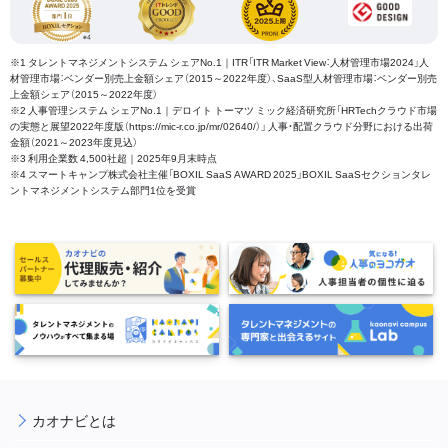
※1 タレントマネジメントシステム シェアNo.1｜ITR「ITR Market View：人材管理市場2024」人
材管理市場：ベンダー別売上金額シェア（2015～2022年度）、SaaS型人材管理市場：ベンダー別売
上金額シェア（2015～2022年度）
※2 人事管理システム シェアNo.1｜デロイト トーマツ ミック経済研究所「HRTechクラウド市場
の実態と展望2022年度版（https://mic-r.co.jp/mr/02640/）」 人事・配置クラウド分野における出荷
金額（2021～2023年度見込）
※3 利用企業数 4,500社超｜2025年9月末時点
※4 スマートキャンプ株式会社主催「BOXIL SaaS AWARD 2025」BOXIL SaaSセクションタレ
ントマネジメントシステム部門1位を受賞
カオナビとは