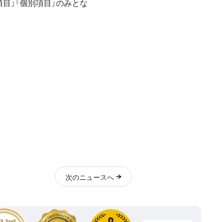
項目」「個別項目」のみとな
次
のニュース
へ