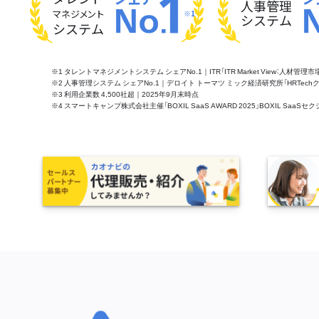
人事管理
マネジメント
※1
システム
システム
※1 タレントマネジメントシステム シェアNo.1｜ITR「ITR Market View：人材
※2 人事管理システム シェアNo.1｜デロイト トーマツ ミック経済研究所「HRTechクラウド市
※3 利用企業数 4,500社超｜2025年9月末時点
※4 スマートキャンプ株式会社主催「BOXIL SaaS AWARD 2025」BOXIL S