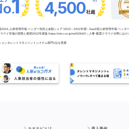
※3
4,500
※2
社超
管理市場2024」人材管理市場：ベンダー別売上金額シェア（2015～2022年度）、SaaS型人材管理市場：ベンダ
場の実態と展望2022年度版（https://mic-r.co.jp/mr/02640/）」 人事・配置クラウド分野にお
aaSセクションタレントマネジメントシステム部門1位を受賞
カオナビとは
導入事例