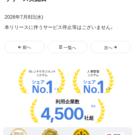
2026年7月8日(水)
本リリースに伴うサービス停止等はございません。
前
へ
一覧へ
次
へ
タレント
マネジメント
人事管理
システム
システム
※1
※2
利用企業数
※3
4,500
社超