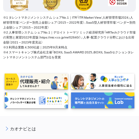
※1 タレントマネジメントシステム シェアNo.1｜ITR「ITR Market View：人材管理市場2024」人
材管理市場：ベンダー別売上金額シェア（2015～2022年度）、SaaS型人材管理市場：ベンダー別売
上金額シェア（2015～2022年度）
※2 人事管理システム シェアNo.1｜デロイト トーマツ ミック経済研究所「HRTechクラウド市場
の実態と展望2022年度版（https://mic-r.co.jp/mr/02640/）」 人事・配置クラウド分野における出荷
金額（2021～2023年度見込）
※3 利用企業数 4,500社超｜2025年9月末時点
※4 スマートキャンプ株式会社主催「BOXIL SaaS AWARD 2025」BOXIL SaaSセクションタレ
ントマネジメントシステム部門1位を受賞
カオナビとは