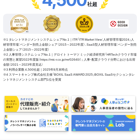
社超
※1 タレントマネジメントシステム シェアNo.1｜ITR「ITR Market View：人材管理市場2024」人
材管理市場：ベンダー別売上金額シェア（2015～2022年度）、SaaS型人材管理市場：ベンダー別売
上金額シェア（2015～2022年度）
※2 人事管理システム シェアNo.1｜デロイト トーマツ ミック経済研究所「HRTechクラウド市場
の実態と展望2022年度版（https://mic-r.co.jp/mr/02640/）」 人事・配置クラウド分野における出荷
金額（2021～2023年度見込）
※3 利用企業数 4,500社超｜2025年9月末時点
※4 スマートキャンプ株式会社主催「BOXIL SaaS AWARD 2025」BOXIL SaaSセクションタレ
ントマネジメントシステム部門1位を受賞