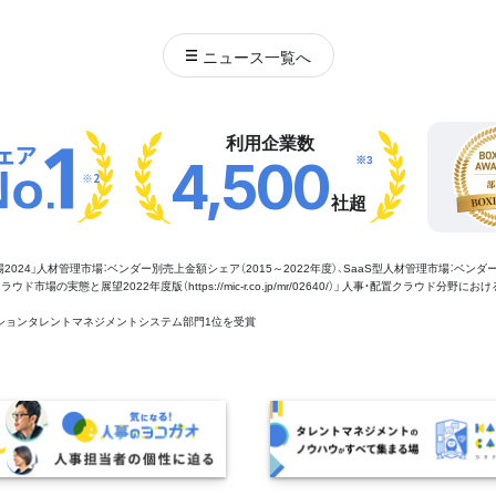
ニュース
一覧へ
利用企業数
※3
4,500
※2
社超
管理市場2024」人材管理市場：ベンダー別売上金額シェア（2015～2022年度）、SaaS型人材管理市場：ベンダ
場の実態と展望2022年度版（https://mic-r.co.jp/mr/02640/）」 人事・配置クラウド分野にお
aaSセクションタレントマネジメントシステム部門1位を受賞