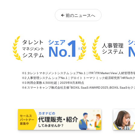
前
のニュース
へ
タレント
人事管理
マネジメント
※1
システム
システム
※1 タレントマネジメントシステム シェアNo.1｜ITR「ITR Market View：人材
※2 人事管理システム シェアNo.1｜デロイト トーマツ ミック経済研究所「HRTechクラウド市
※3 利用企業数 4,500社超｜2025年9月末時点
※4 スマートキャンプ株式会社主催「BOXIL SaaS AWARD 2025」BOXIL S