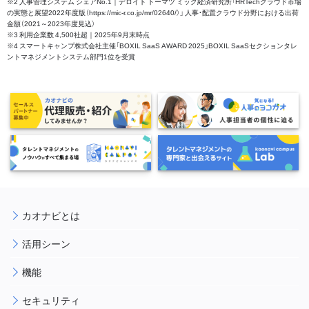
※2 人事管理システム シェアNo.1｜デロイト トーマツ ミック経済研究所「HRTechクラウド市場
の実態と展望2022年度版（https://mic-r.co.jp/mr/02640/）」 人事・配置クラウド分野における出荷
金額（2021～2023年度見込）
※3 利用企業数 4,500社超｜2025年9月末時点
※4 スマートキャンプ株式会社主催「BOXIL SaaS AWARD 2025」BOXIL SaaSセクションタレ
ントマネジメントシステム部門1位を受賞
カオナビとは
活用シーン
機能
セキュリティ