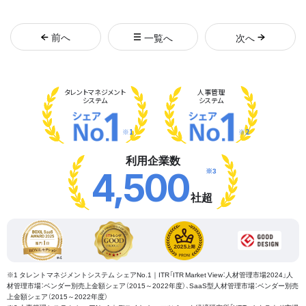
前
へ
一覧へ
次
へ
タレント
マネジメント
人事管理
システム
システム
※1
※2
利用企業数
※3
4,500
社超
※1 タレントマネジメントシステム シェアNo.1｜ITR「ITR Market View：人材管理市場2024」人
材管理市場：ベンダー別売上金額シェア（2015～2022年度）、SaaS型人材管理市場：ベンダー別売
上金額シェア（2015～2022年度）