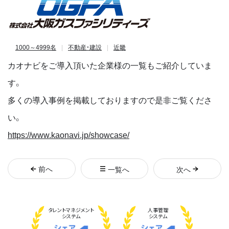
1000～4999名
不動産・建設
近畿
カオナビをご導入頂いた企業様の一覧もご紹介していま
す。
多くの導入事例を掲載しておりますので是非ご覧くださ
い。
https://www.kaonavi.jp/showcase/
前
へ
一覧へ
次
へ
タレント
マネジメント
人事管理
システム
システム