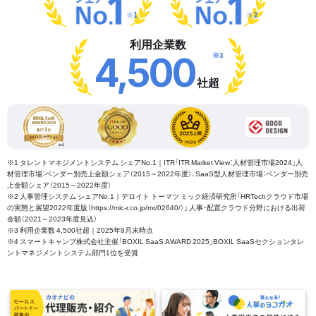
※1
※2
利用企業数
※3
4,500
社超
※1 タレントマネジメントシステム シェアNo.1｜ITR「ITR Market View：人材管理市場2024」人
材管理市場：ベンダー別売上金額シェア（2015～2022年度）、SaaS型人材管理市場：ベンダー別売
上金額シェア（2015～2022年度）
※2 人事管理システム シェアNo.1｜デロイト トーマツ ミック経済研究所「HRTechクラウド市場
の実態と展望2022年度版（https://mic-r.co.jp/mr/02640/）」 人事・配置クラウド分野における出荷
金額（2021～2023年度見込）
※3 利用企業数 4,500社超｜2025年9月末時点
※4 スマートキャンプ株式会社主催「BOXIL SaaS AWARD 2025」BOXIL SaaSセクションタレ
ントマネジメントシステム部門1位を受賞