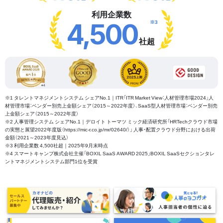
利用企業数
※3
4,500
社超
※1 タレントマネジメントシステム シェアNo.1｜ITR「ITR Market View：人材管理市場2024」人
材管理市場：ベンダー別売上金額シェア（2015～2022年度）、SaaS型人材管理市場：ベンダー別売
上金額シェア（2015～2022年度）
※2 人事管理システム シェアNo.1｜デロイト トーマツ ミック経済研究所「HRTechクラウド市場
の実態と展望2022年度版（https://mic-r.co.jp/mr/02640/）」 人事・配置クラウド分野における出荷
金額（2021～2023年度見込）
※3 利用企業数 4,500社超｜2025年9月末時点
※4 スマートキャンプ株式会社主催「BOXIL SaaS AWARD 2025」BOXIL SaaSセクションタレ
ントマネジメントシステム部門1位を受賞