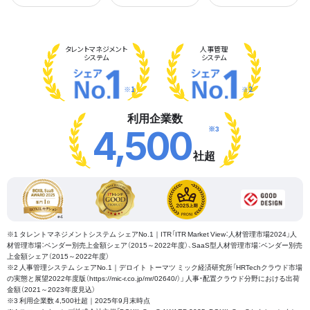
タレント
マネジメント
人事管理
システム
システム
※1
※2
利用企業数
※3
4,500
社超
※1 タレントマネジメントシステム シェアNo.1｜ITR「ITR Market View：人材管理市場2024」人
材管理市場：ベンダー別売上金額シェア（2015～2022年度）、SaaS型人材管理市場：ベンダー別売
上金額シェア（2015～2022年度）
※2 人事管理システム シェアNo.1｜デロイト トーマツ ミック経済研究所「HRTechクラウド市場
の実態と展望2022年度版（https://mic-r.co.jp/mr/02640/）」 人事・配置クラウド分野における出荷
金額（2021～2023年度見込）
※3 利用企業数 4,500社超｜2025年9月末時点