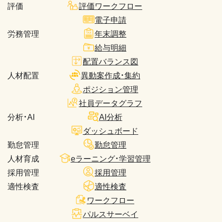
評価
評価ワークフロー
電子申請
労務管理
年末調整
給与明細
配置バランス図
人材配置
異動案作成・集約
ポジション管理
社員データグラフ
分析・AI
AI分析
ダッシュボード
勤怠管理
勤怠管理
人材育成
eラーニング・学習管理
採用管理
採用管理
適性検査
適性検査
ワークフロー
パルスサーベイ