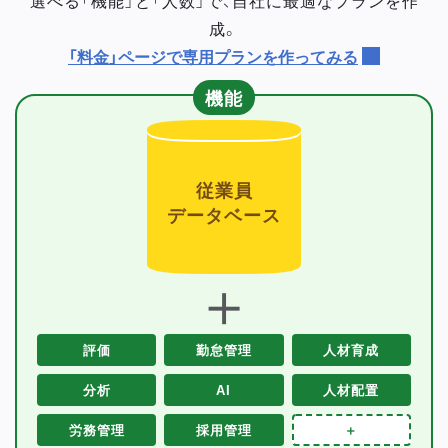
成。
「料金」ページで専用プランを作ってみる
機能
従業員
データベース
＋
評価
勤怠管理
人材育成
分析
AI
人材配置
労務管理
採用管理
＋