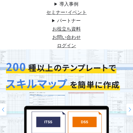
導入事例
セミナー・イベント
パートナー
お役立ち資料
お問い合わせ
ログイン
200
今お使いの評価シートを
スキルマップ
そのまま再現