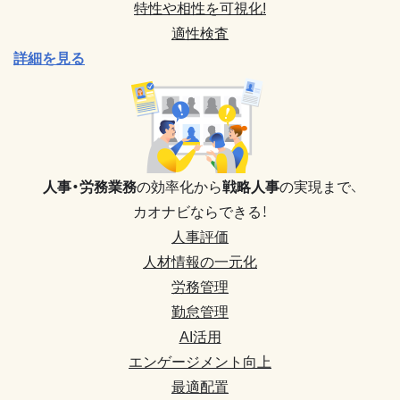
特性や相性を可視化!
適性検査
詳細を見る
人事・労務業務
の効率化から
戦略人事
の実現まで、
カオナビならできる！
人事評価
人材情報の一元化
労務管理
勤怠管理
AI活用
エンゲージメント向上
最適配置