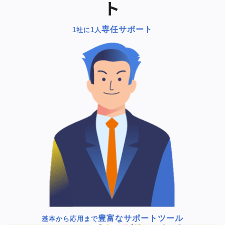
ト
専任サポート
1社に1人
豊富なサポートツール
基本から応用まで