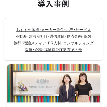
導入事例
おすすめ
製造・メーカー
飲食・小売・サービス
不動産・建設
商社
IT・通信
運輸・物流
金融・保険
旅行・宿泊
メディア・PR
人材・コンサルティング
医療・介護・福祉
官公庁
教育
その他