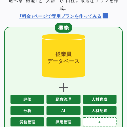
成。
「料金」ページで専用プランを作ってみる
機能
従業員
データベース
＋
評価
勤怠管理
人材育成
分析
AI
人材配置
労務管理
採用管理
＋