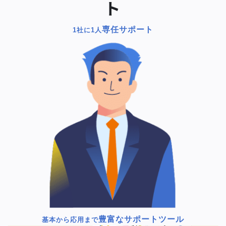
ト
専任サポート
1社に1人
豊富なサポートツール
基本から応用まで