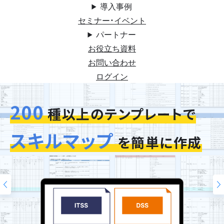
導入事例
セミナー・イベント
パートナー
お役立ち資料
お問い合わせ
ログイン
200
今お使いの評価シートを
種以上のテンプレートで
スキルマップ
そのまま再現
を簡単に作成