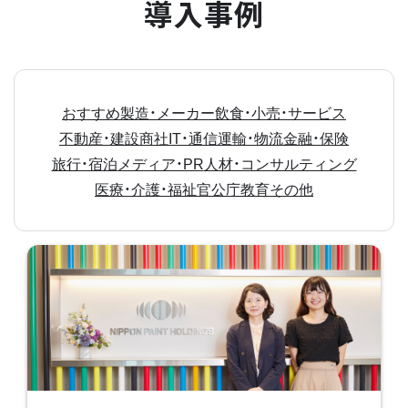
導入事例
おすすめ
製造・メーカー
飲食・小売・サービス
不動産・建設
商社
IT・通信
運輸・物流
金融・保険
旅行・宿泊
メディア・PR
人材・コンサルティング
医療・介護・福祉
官公庁
教育
その他