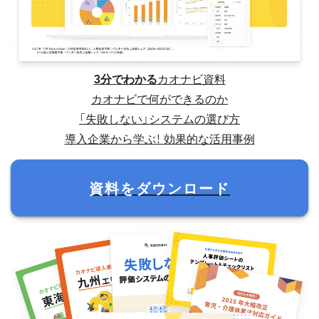
3分でわかる
カオナビ資料
カオナビで何ができるのか
「失敗しない」システムの選び方
導入企業から学ぶ！ 効果的な活用事例
資料をダウンロード