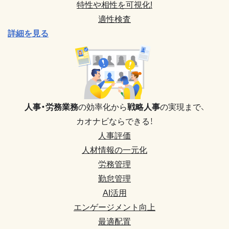
特性や相性を可視化!
適性検査
詳細を見る
人事・労務業務
の効率化から
戦略人事
の実現まで、
カオナビならできる！
人事評価
人材情報の一元化
労務管理
勤怠管理
AI活用
エンゲージメント向上
最適配置