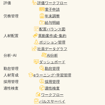
評価
評価ワークフロー
電子申請
労務管理
年末調整
給与明細
配置バランス図
人材配置
異動案作成・集約
ポジション管理
社員データグラフ
分析・AI
AI分析
ダッシュボード
勤怠管理
勤怠管理
人材育成
eラーニング・学習管理
採用管理
採用管理
適性検査
適性検査
ワークフロー
パルスサーベイ